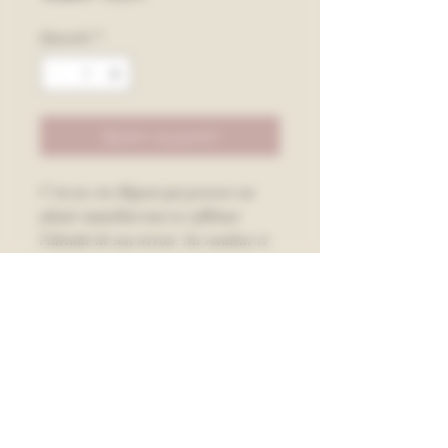
original
promotionnel
Quantité
*
Ajouter au panier
C'est un vin élégant qui procure un
plaisir immédiat tout en reflétant
l'identité de son terroir. Sa rondeur et
ses riches arômes fruités se développent
agréablement avec le temps.
Cépages
Merlot 80%, Cabernet Sauvignon 20%
Taux d'alcoolémie
13.85%