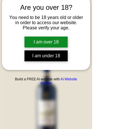
Are you over 18?
You need to be 18 years old or older
in order to access our website.
Please verify your age.
Château De La Ligne Cuvee Prestige
I am over 18
2020
Prix original
Prix promotionnel
17,00 €
11,56 €
I am under 18
Build a FREE AI website with
AI Website
Builder