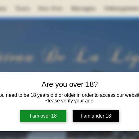
eau
Tours
Nos Vins
Mariages
Hébergemen
teau De La Lig
Ce site est actuellement en
Are you over 18?
reconstruction.
ou need to be 18 years old or older in order to access our websit
Please verify your age.
I am over 18
I am under 18
Pour toute demande, merci de prendre contact